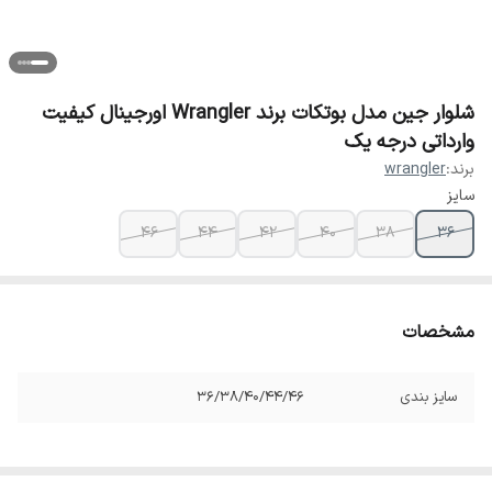
شلوار جین مدل بوتکات برند Wrangler اورجینال کیفیت
وارداتی درجه یک
برند:
wrangler
سایز
46
44
42
40
38
36
مشخصات
سایز بندی
36/38/40/44/46