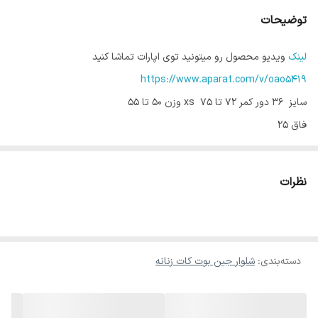
توضیحات
لینک
ویدیو محصول رو میتونید توی اپارات تماشا کنید
https://www.aparat.com/v/oao5419
سایز 36 دور کمر 72 تا 75 xs وزن 50 تا 55
فاق 25
باسن 44
ران 25
نظرات
دمپا 28
قد 103
سایز 38 دور کمر 76 تا 80 s وزن 55 تا 60
فاق 26
دسته‌بندی
:
شلوار جین بوت کات زنانه
باسن 46
ران 26