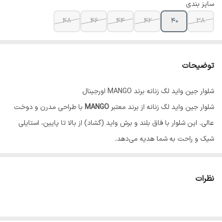
سایز بندی
48
46
44
42
40
38
توضیحات
شلوار جین واید لگ زنانه برند MANGO اورجینال
شلوار جین واید لگ زنانه از برند معتبر
MANGO
با طراحی مدرن و دوخت
عالی. این شلوار با فاق بلند و برش واید (گشاد) از بالا تا پایین، استایلی
شیک و راحت به شما هدیه می‌دهد.
ویژگی‌های محصول
برند: MANGO (مانگو) -...
نظرات
♥️✨در صورت سایز نبودن امکان تعویض وجود دارد