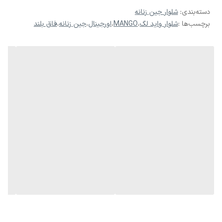
دسته‌بندی
:
شلوار جین زنانه
برچسب‌ها :
شلوار واید لگ
،
MANGO
،
اورجینال
،
جین زنانه
،
فاق بلند