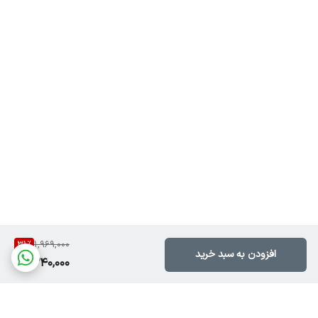
31
%
1,969,000
افزودن به سبد خرید
1,340,000