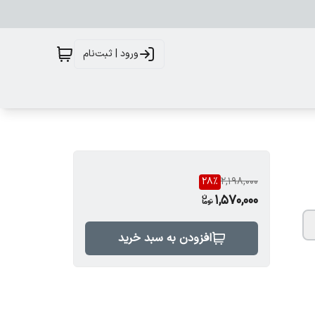
ورود | ثبت‌نام
28
%
2,198,000
1,570,000
افزودن به سبد خرید