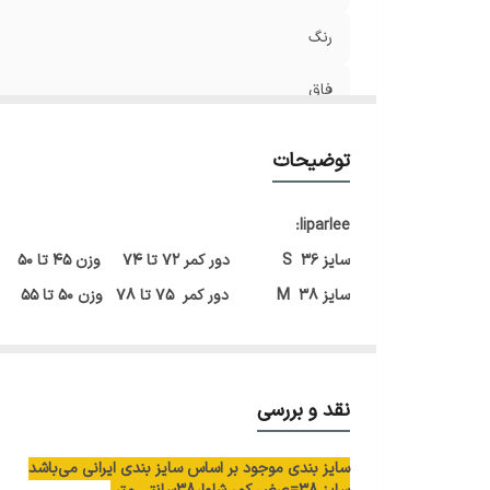
رنگ
فاق
مدل
توضیحات
قد
liparlee:
عرض ران
سایز 36 S دور کمر 72 تا 74 وزن 45 تا 50
سایز 38 M دور کمر 75 تا 78 وزن 50 تا 55
دور کمر
سایز 40 L &nbs...
دمپا
♥️✨در صورت سایز نبودن امکان تعویض وجود دا
قابلیت کشسانی
نقد و بررسی
سایز بندی موجود بر اساس سایز بندی ایرانی می‌باشد