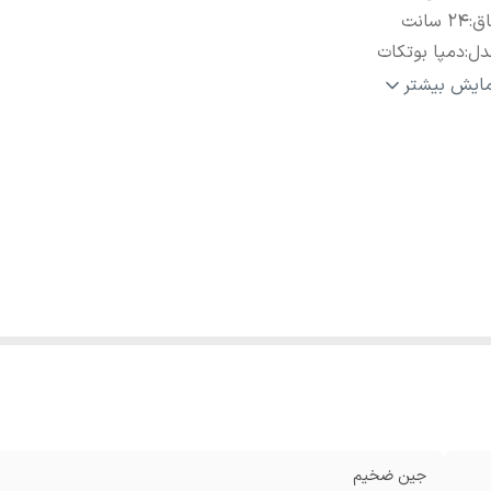
اق
:
24 سانت
دل
:
دمپا بوتکات
د
:
100 تا 107 بر اساس سایز
مایش بیشتر
رض ران
:
28 سانت
ر کمر
:
80تا 91 سانت
پا
:
21 سانت
ابلیت کشسانی
:
دارد
جین ضخیم