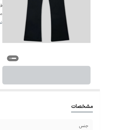
ف
م
ق
ن
ع
دو
دم
ق
مشخصات
جنس