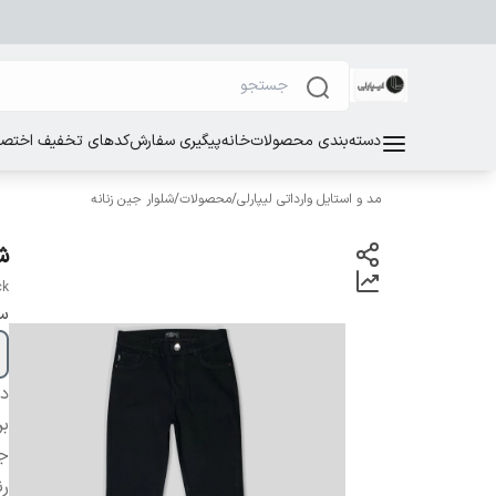
دسته‌بندی محصولات
خانه
پیگیری سفارش
کدهای تخفیف اختصاص
مد و استایل وارداتی لیپارلی
/
محصولات
/
شلوار جین زنانه
ش
ck
سا
دس
بر
ج
ر