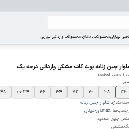
ی لیپارلی
محصولات
داستان محصولات وارداتی لیپارلی
لوار جین زنانه بوت کات مشکی وارداتی درجه یک
Bootcut Jeans Bla
یز
48
۳۴-xs
۴۶
۴۴
۴۲
۴۰
۳۸
۳۶
ته‌بندی
:
شلوار جین زنانه
چسب‌ها :
max
،
اورجینال
نس
:
جین ضخیم
نگ
:
مشکی