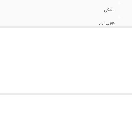
مشکی
24 سانت
دمپا بوتکات
100 تا 107 بر اساس سایز
28 سانت
80تا 91 سانت
21 سانت
رد
دارد