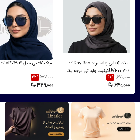
عینک آفتابی زنانه برند Ray-Ban کد
عینک آفتابی مدل AP7303 کد۵۰۳
796 UV400کیفیت وارداتی درجه یک
22
%
61
%
577,000
1,670,000
449,000
640,000