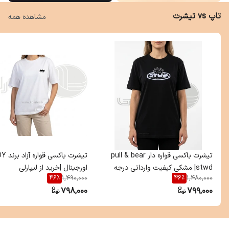
تاپ vs تیشرت
مشاهده همه
تیشرت باکسی قواره دار pull & bear
تیشرت باکسی 
|stwd مشکی کیفیت وارداتی درجه
اورجینال |خرید از لیپارلی
46
%
46
%
1,490,000
1,480,000
یک
798,000
799,000