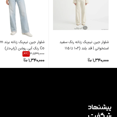
شلوار جین نیم‌بگ زنانه رنگ سفید
شلوار جین 
استخوانی | قد بلند (۱۰۲ تا ۱۱۵
Co رنگ آبی روشن (زاپ‌دار)
62
%
3,549,000
سانتی‌متر)
1,340,000
1,340,000