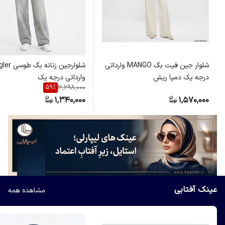
شلوار جین فیت بگ MANGO وارداتی
شلوارجین زنان
درجه یک دمپا ریش
وارداتی درجه یک
59
%
3,298,000
1,340,000
1,570,000
عینک آفتابی
مشاهده همه