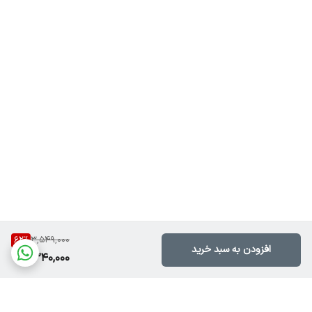
62
%
3,549,000
افزودن به سبد خرید
1,340,000