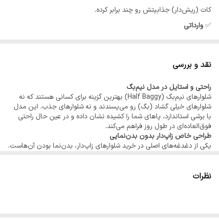
سایز42
🩵فاق۳۳ 🔹قد۱۱۰ 🔹دمپا۲۴ 🔹عرض ران۳۴
کات (ریش‌دار) جذابیتش رو چند برابر کرده.
🔹عرض باسن۵۷
✅
وارداتی
♥️✨در صورت سایز نبودن امکان تعویض وجود دارد
سایز44
🩵فاق۳۴ 🔹قد۱۱۰ 🔹دمپا۲۵ 🔹عرض ران ۳۳
🔹عرض باسن۵۸
نقد و بررسی
سایز ۴۶
🩵فاق۳۵ 🔹قد۱۱۰ 🔹دمپا۲۶ 🔹عرض ران۳۶
🔹عرض باسن۶۳
راحتی و استایل در مدل نیم‌بگ
شلوارهای نیم‌بگ (Half Baggy) بهترین گزینه برای کسانی هستند که نه
شلوارهای خیلی گشاد (بگ) رو می‌پسندند و نه شلوارهای جذب. این مدل
با برشی استاندارد، پاهای شما را کشیده نشان داده و در عین حال راحتی
فوق‌العاده‌ای در طول روز فراهم می‌کند.
طراحی خاص زاپ‌دار بدون بدن‌نمایی
یکی از دغدغه‌های اصلی در خرید شلوارهای زاپ‌دار، بدن‌نما بودن آن‌هاست.
این محصول از برند Denim Co به گونه‌ای طراحی شده که زاپ‌ها فقط جنبه
زیبایی و استایل دارند و پوست بدن از زیر آن‌ها مشخص نیست؛ بنابراین با
خیال راحت می‌توانید در محیط‌های مختلف از آن استفاده کنید.
نظرات
پارچه سنگ‌شور و دمپای ریش‌دار
استفاده از پارچه جین درجه یک پاکستانی با سنگ‌شور آبی روشن، به این
شلوار ظاهری خنک و شیک داده است. دمپای این کار به صورت “کات” (برش
خورده و ریش‌دار) طراحی شده که روی کتونی‌های سفید یا رنگی، نمایی