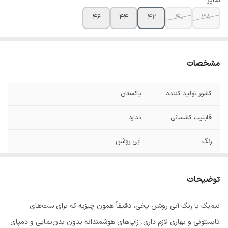
سایز
۴۶
۴۴
۴۲
۴۰
۳۸
مشخصات
کشور تولید کننده
پاکستان
قابلیت کشسانی
ندارد
رنگ
ابی روشن
سایز 38
🩵فاق ۳۰ 🔹قد ۱۰۶ 🔹دمپا ۲۲ 🔹عرض ران ۳۰
🔹عرض باسن ۵۴ ۳۸
توضیحات
سایز40
🩵فاق۳۲ 🔹قد۱۰۹ 🔹دمپا۲۳ 🔹عرض ران۳۲
نیم‌بگ با رنگ آبی روشن یخی، دقیقاً همون چیزیه که برای ست‌های
🔹عرض باسن۵۵
تابستونی و بهاری لازم داری. زاپ‌های هوشمندانه بدون بدن‌نمایی و دمپای