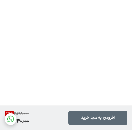
39
%
2,198,000
افزودن به سبد خرید
1,340,000