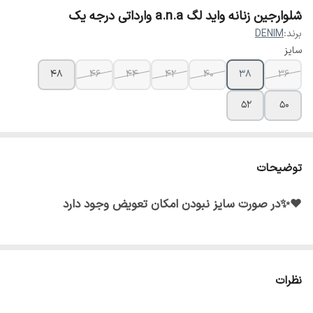
شلوارجین زنانه واید لگ a.n.a وارداتی درجه یک
برند:
DENIM
سایز
۴۸
۴۶
۴۴
۴۲
۴۰
۳۸
۳۶
۵۲
۵۰
توضیحات
♥️✨در صورت سایز نبودن امکان تعویض وجود دارد
نظرات