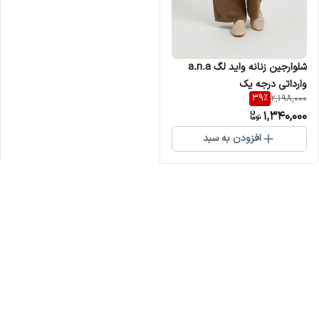
شلوارجین زنانه واید لگ a.n.a
وارداتی درجه یک
39
%
2,198,000
1,340,000
افزودن به سبد