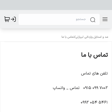
مد و استایل وارداتی لیپارلی
/
تماس با ما
تماس با ما
تلفن های تماس
7002 099 0915 تماس _ واتساپ
5461 054 0992