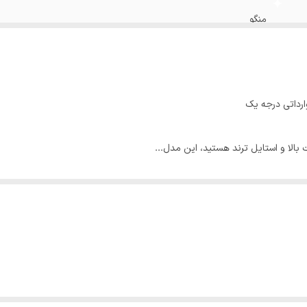
منگو
🤍فاق ۲۹ 🔸قد۱۱۰ 🔸دمپا۲۷ 🔸عرض ران۳۰ 🔸عرض باسن۵۲ ۳۸
🤍فاق ۲۹ 🔸قد۱۱۰ 🔸دمپا۲۷/۵ 🔸عرض ران۳۱ 🔸عرض باسن۵۲ ۴۰
🤍فاق ۳۰ 🔸قد۱۱۰ 🔸دمپا۲۸ 🔸عرض ران۳۲ 🔸عرض باسن۵۳ ۴۲
 بالا و استایل ترند هستید، این مدل...
رد