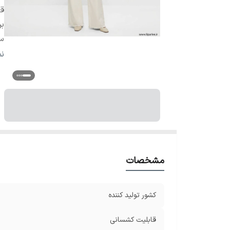
ق
بر
سا
سا
ن
سا
مشخصات
کشور تولید کننده
قابلیت کشسانی