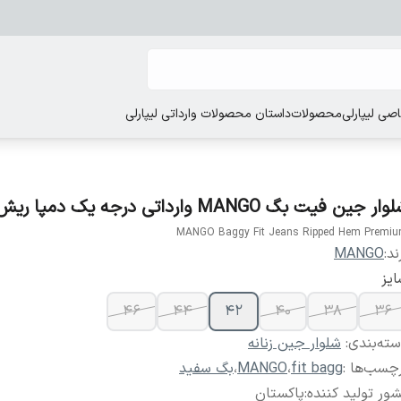
ی لیپارلی
محصولات
داستان محصولات وارداتی لیپارلی
ار جین فیت بگ MANGO وارداتی درجه یک دمپا ریش
MANGO Baggy Fit Jeans Ripped Hem Premi
ند:
MANGO
یز
۴۶
۴۴
۴۲
۴۰
۳۸
۳۶
ته‌بندی
:
شلوار جین زنانه
چسب‌ها :
fit bagg
،
MANGO
،
بگ سفید
ور تولید کننده
:
پاکستان