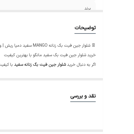
برند
سایز 38
توضیحات
سایز40
👖 شلوار جین فیت بگ زنانه MANGO سفید دمپا ریش | وارداتی درجه یک
سایز42
خرید شلوار جین فیت بگ سفید مانگو با بهترین کیفیت
اگر به دنبال خرید
شلوار جین فیت بگ زنانه سفید
با کیفیت
♥️✨در صورت سایز نبودن امکان تعویض وجود دا
نقد و بررسی