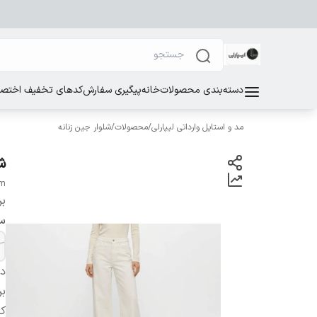
دسته‌بندی محصولات
خانه
پیگیری سفارش
کدهای تخفیف اختصاص
مد و استایل وارداتی لیپارلی
/
محصولات
/
شلوار جین زنانه
شلو
um
بر
سا
دس
بر
کش