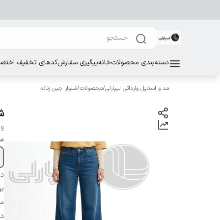
دسته‌بندی محصولات
خانه
پیگیری سفارش
کدهای تخفیف اختصاص
مد و استایل وارداتی لیپارلی
/
محصولات
/
شلوار جین زنانه
شلو
ng
سا
دس
بر
سا
دو