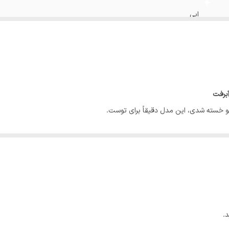
ابی
💚فاق از جلو 32🔸قد 107🔸عرض ران 29🔸دمپا30🔸عرض باسن 48
💚فاق از جلو 32🔸قد 107🔸عرض ران 29🔸دمپا27🔸عرض باسن 49
💚فاق از جلو30🔸قد107🔸عرض ران 29🔸دمپا27🔸عرض باسن 50
آبرفت
شو خسته شدی، این مدل دقیقاً برای توست.
💚فاق از جلو30🔸قد108🔸عرض ران28🔸دمپا30🔸عرض باسن51
.