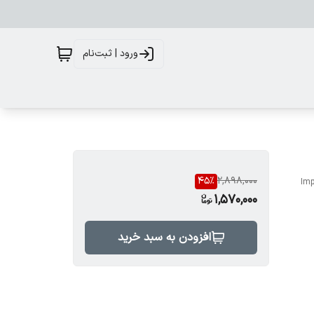
ورود | ثبت‌نام
45
%
2,898,000
Imp
1,570,000
افزودن به سبد خرید