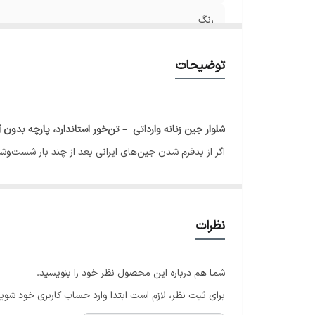
رنگ
سایز 38
توضیحات
سایز40
سایز42
شلوار جین زنانه وارداتی – تن‌خور استاندارد، پارچه بدون 
اگر از بدفرم شدن جین‌های ایرانی بعد از چند بار شست‌و
سایز44/46
♥️✨در صورت سایز نبودن امکان تعویض وجود دارد
نظرات
شما هم درباره این محصول نظر خود را بنویسید.
برای ثبت نظر، لازم است ابتدا وارد حساب کاربری خود شوید