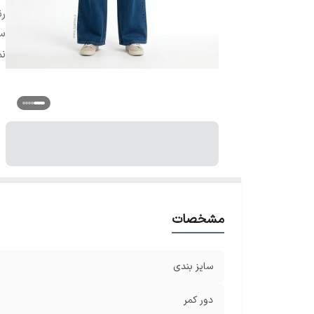
ر
سا
سا
ن
سا
سای
مشخصات
سایز بندی
دور کمر