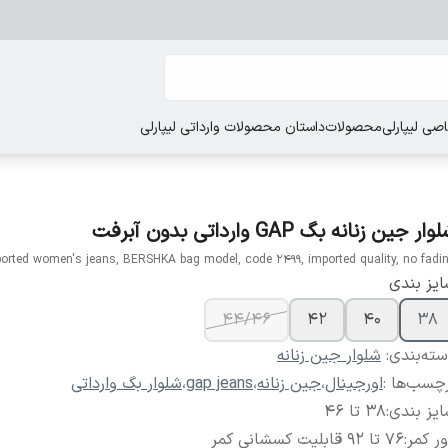
ی لیپارلی
محصولات
داستان محصولات وارداتی لیپارلی
ار جین زنانه بگ GAP وارداتی بدون آبرفت
orted women's jeans, BERSHKA bag model, code 2499, imported quality, no fadi
یز بندی
44/46
42
40
38
ته‌بندی
:
شلوار جین زنانه
چسب‌ها :
اورجینال
،
جین زنانه
،
gap jeans
،
شلوار بگ وارداتی
یز بندی
:
38 تا 46
ر کمر
:
76 تا 92 قابلیت کسشانی کمر