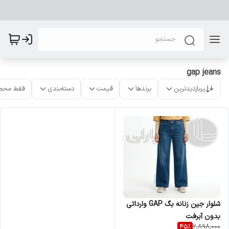
gap jeans
پربازدیدترین
برندها
قیمت
دسته‌بندی
فقط محص
شلوار جین زنانه بگ GAP وارداتی
بدون آبرفت
45
%
2,898,000