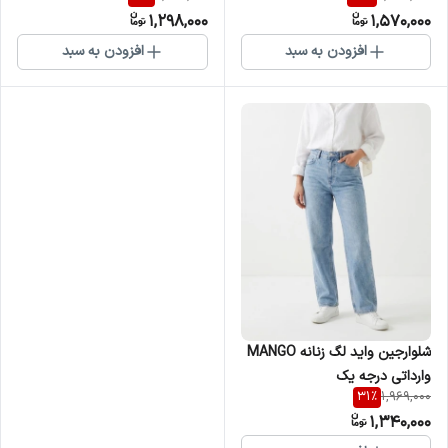
1,298,000
1,570,000
افزودن به سبد
افزودن به سبد
شلوارجین واید لگ زنانه MANGO
وارداتی درجه یک
31
%
1,969,000
1,340,000