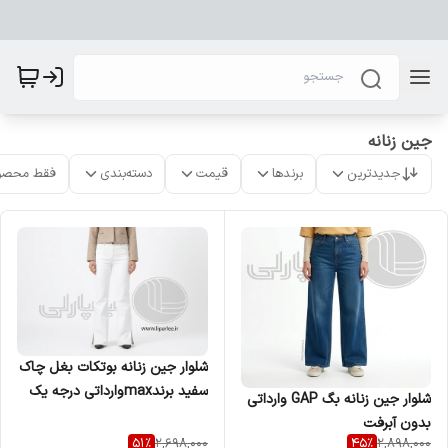
جین زنانه
جدیدترین
برندها
قیمت
دسته‌بندی
فقط محصو
شلوار جین زنانه بوتکات بغل چاک
سفید برندmaxوارداتی درجه یک
شلوار جین زنانه بگ GAP وارداتی
بدون آبرفت
51
%
45
%
2,698,000
2,898,000