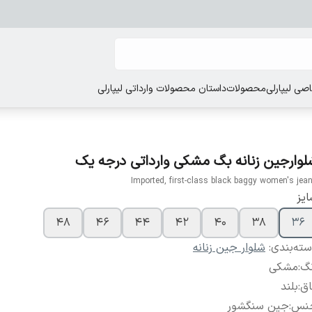
ی لیپارلی
محصولات
داستان محصولات وارداتی لیپارلی
لوارجین زنانه بگ مشکی وارداتی درجه یک
Imported, first-class black baggy women's jea
یز
48
46
44
42
40
38
36
ته‌بندی
:
شلوار جین زنانه
نگ
:
مشکی
اق
:
بلند
نس
:
جین سنگشور