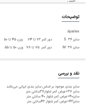
جنس
توضیحات
liparlee:
سایز 36 S دور کمر 72 تا 74 وزن 45 تا 50
سایز 38 M دور کمر 75 تا 78 وزن 50 تا 55
سایز 40 L دور کمر 80 ...
♥️✨در صورت سایز نبودن امکان تعویض وجود دا
نقد و بررسی
سایز بندی موجود بر اساس سایز بندی ایرانی می‌باشد
سایز ۳۸=عرض کمر شلوار۳۸سانتی متر
سایز۴۰=عرض کمر شلوار ۴۰ سانتی متر
سایز۴۲=عرض کمر شلوار ۴۲سانتی متر