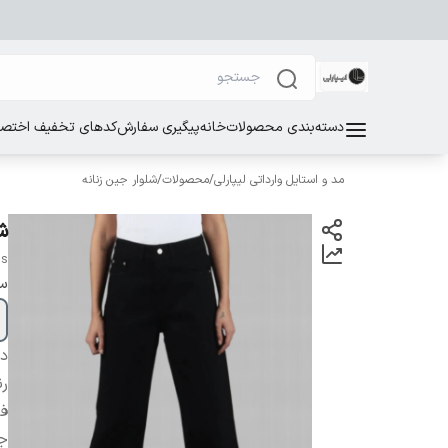
دسته‌بندی محصولات
خانه
پیگیری سفارش
کدهای تخفیف اختصاص
مد و استایل وارداتی لیپارلی
/
محصولات
/
شلوار جین زنانه
ش
ns
سا
دس
ر
ف
ج