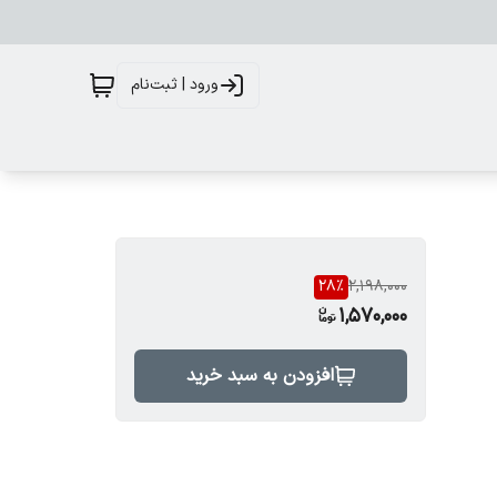
ورود | ثبت‌نام
28
%
2,198,000
1,570,000
افزودن به سبد خرید