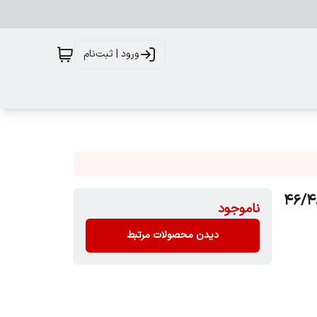
ورود | ثبت‌نام
زنانه زاپ دار اورجینالJACK & JONES سایز 46/48
ناموجود
دیدن محصولات مرتبط