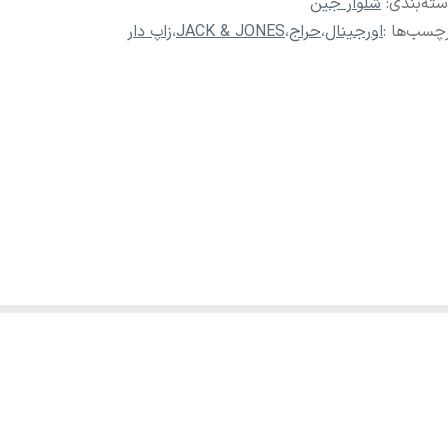
ته‌بندی
:
شلوار جین
چسب‌ها :
اورجینال
،
حراج
،
JACK & JONES
،
زاپ دار