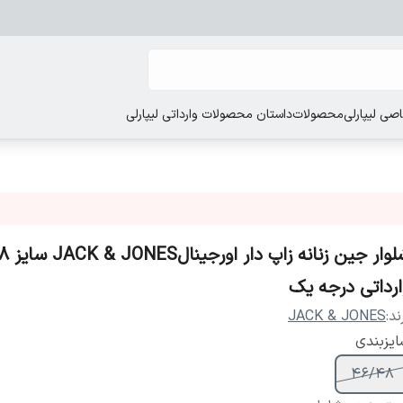
ی لیپارلی
محصولات
داستان محصولات وارداتی لیپارلی
شلوار جین 
ارداتی درجه یک
ند:
JACK & JONES
یزبندی
46/48