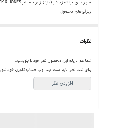
شلوار جین مردانه زاپ‌دار (پاره) از برند معتبر
CK & JONES
ویژگی‌های محصول
برند: JACK & JONES (جک اند جونز) - اورجینال
مدل: زاپ‌دار (پاره) با شست خاص
جنس: جین درجه یک و مقاوم
نظرات
سایز: 46/48
مناسب برای استایل کژوال و روزمره
شما هم درباره این محصول نظر خود را بنویسید.
نکات مهم
برای ثبت نظر، لازم است ابتدا وارد حساب کاربری خود شوید
✅ ضمانت اصالت کالا - محصول ۱۰۰٪ اورجینال
افزودن نظر
📦 ارسال سریع به سراسر ایران
📞 پشتیبانی و مشاوره سایز: ۰۹۱۵۰۹۹۷۰۰۲