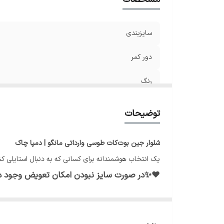
سایزبندی
دور کمر
رنگ
جنس
توضیحات
سایز 38
شلوار جین بوت‌کات طوسی وارداتی مانگو | دمپا چاک
سایز40
یک انتخاب هوشمندانه برای کسانی که به دنبال استایلی کش
♥️✨در صورت سایز نبودن امکان تعویض وجود دا
سایز42
سایز44/46