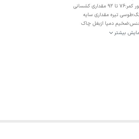
ر کمر
:
76 تا 92 مقداری کشسانی
نگ
:
طوسی تیره مقداری سایه
نس
:
ضخیم دمپا ازبغل چاک
یز 38
:
💚فاق از جلو27🔸قد103🔸عرض ران22🔸دمپا 22🔸عرض باسن40
مایش بیشتر
یز40
:
💚فاق از جلو28🔸قد 105🔸عرض ران23🔸دمپا23🔸عرض باسن41
یز42
:
💚فاق ازجلو29🔸قد1🔸05عرض ران24🔸دمپا24🔸عرض باسن47
ز44/46
:
💚فاق از جلو28🔸قد107🔸عرض ران 24🔸دمپا24🔸عرض باسن50