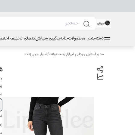
دسته‌بندی محصولات
خانه
پیگیری سفارش
کدهای تخفیف اختصاص
مد و استایل وارداتی لیپارلی
/
محصولات
/
شلوار جین زنانه
شل
ty
بر
سا
دس
بر
سا