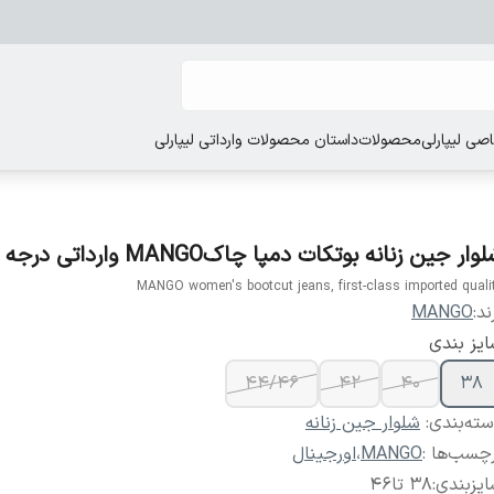
ی لیپارلی
محصولات
داستان محصولات وارداتی لیپارلی
وار جین زنانه بوتکات دمپا چاکMANGO وارداتی درجه یک
MANGO women's bootcut jeans, first-class imported quali
ند:
MANGO
یز بندی
44/46
42
40
38
ته‌بندی
:
شلوار جین زنانه
چسب‌ها :
MANGO
،
اورجینال
یزبندی
:
38 تا46