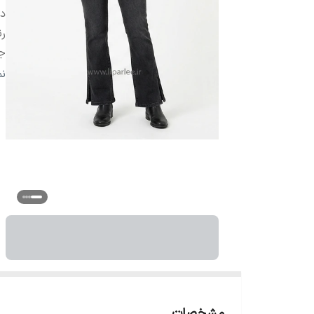
دو
ر
ج
سا
ن
سا
سا
سای
مشخصات