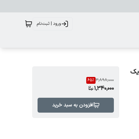
ورود | ثبت‌نام
65
%
3,898,000
1,340,000
افزودن به سبد خرید