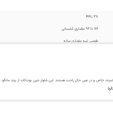
38 تا46
76 تا 92 مقداری کشسانی
طوسی تیره مقداری سایه
ضخیم دمپا ازبغل چاک
💚فاق از جلو27🔸قد103🔸عرض ران22🔸دمپا 22🔸عرض باسن40
💚فاق از جلو28🔸قد 105🔸عرض ران23🔸دمپا23🔸عرض باسن41
یده، خاص و در عین حال راحت هستند. این شلوار جین بوت‌کات از برند مانگو، با
رد
💚فاق ازجلو29🔸قد1🔸05عرض ران24🔸دمپا24🔸عرض باسن47
💚فاق از جلو28🔸قد107🔸عرض ران 24🔸دمپا24🔸عرض باسن50