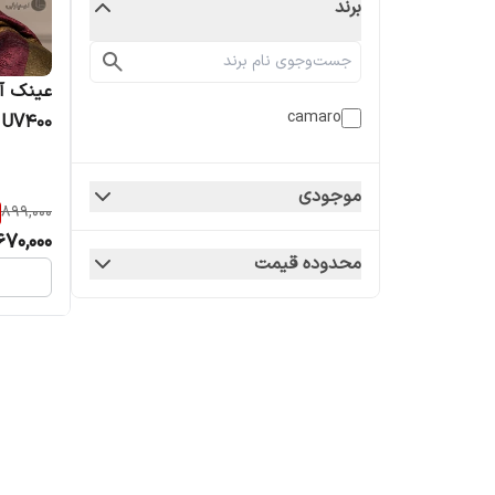
برند
camaro
UV400 وارداتی درجه یک
موجودی
899,000
670,000
محدوده قیمت