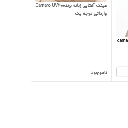
عینک آفتابی زنانه برندCamaro UV400
وارداتی درجه یک
د camaroUV400
ناموجود