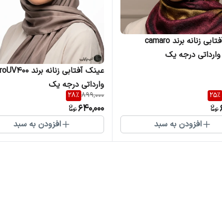
عینک آفتابی زنانه برند camaro
عینک آفتابی زنانه برن
وارداتی درجه یک
28
%
899,000
25
%
640,000
افزودن به سبد
افزودن به سبد