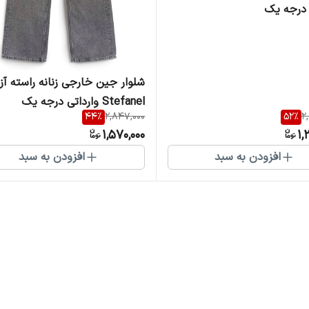
 درجه یک
شلوار جین خارجی زنانه راسته آزا
Stefanel وارداتی درجه یک
44
%
2,847,000
52
%
2
1,570,000
1,
افزودن به سبد
افزودن به سبد