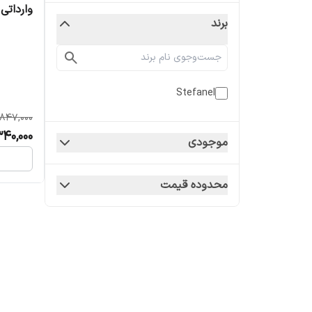
وارداتی
برند
Stefanel
,847,000
340,000
موجودی
محدوده قیمت