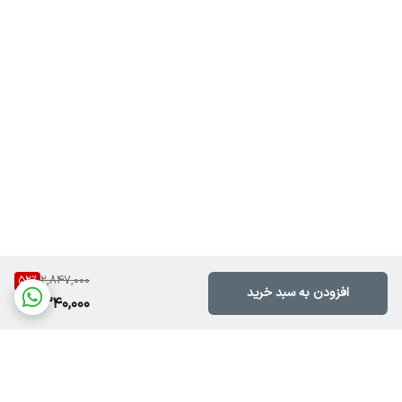
52
%
2,847,000
افزودن به سبد خرید
1,340,000