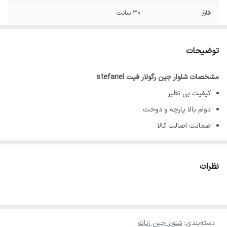
فاق
۳۰ سانت
قابلیت کشسانی
کم
توضیحات
مشخصات شلوار جین رگولار فیت stefanel
کیفیت بی نظیر
دوام بالا پارچه و دوخت
ضمانت اصالت کالا
مواد تشکیل دهنده : ۹۹٪ کتان
سایز ۳۶
نظرات
دور کمر 70تا 75
♥️✨در صورت سایز نبودن امکان تعویض وجود دارد
قد ۱۰۰
دسته‌بندی
:
شلوار جین زنانه