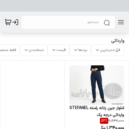
وارداتی
جدیدترین
برندها
قیمت
دسته‌بندی
فقط محصو
شلوار جین زنانه راسته STEFANEL
وارداتی درجه یک
52
%
2,847,000
1,340,000