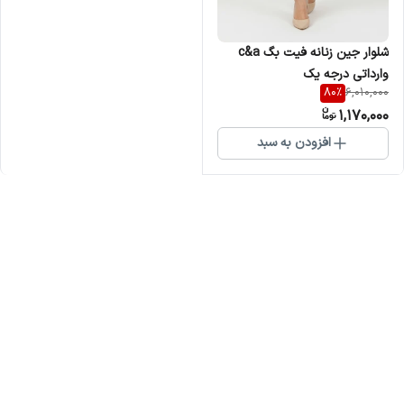
شلوار جین زنانه فیت بگ c&a
وارداتی درجه یک
80
%
6,010,000
1,170,000
افزودن به سبد