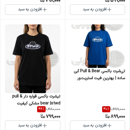
798,000
599,000
افزودن به سبد
افزودن به سبد
تی‌شرت باکسی Pull & Bear آبی
ساده | بهترین فیت استریت‌ور
کیفیت وارداتی درجه یک
تیشرت باکسی قواره دار pull &
bear |stwd مشکی کیفیت
46
%
40
%
1,480,000
1,499,000
وارداتی درجه یک
799,000
899,000
افزودن به سبد
افزودن به سبد