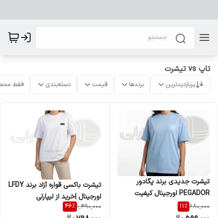
تاپ vs تیشرت
پربازدیدترین
برندها
قیمت
دسته‌بندی
فقط محص
تیشرت جدیدی برند پگادور
تیشرت باکسی قواره آزاد برند LFDY
PEGADOR اورجینال کیفیت
اورجینال |خرید از لیپارلی
وارداتی درجه یک
46
%
11
%
1,490,000
680,000