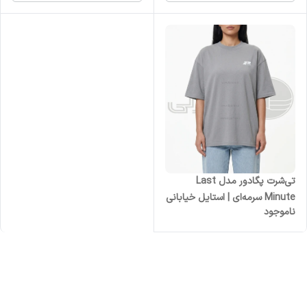
تی‌شرت پگادور مدل Last
Minute سرمه‌ای | استایل خیابانی
ناموجود
لوکس کیفیت وارداتی درجه یک