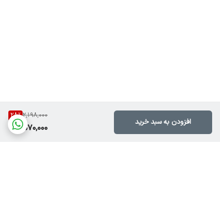
28
%
2,198,000
افزودن به سبد خرید
1,570,000