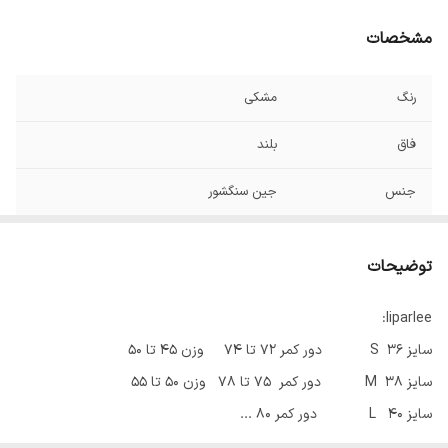
مشخصات
رنگ
مشکی
فاق
بلند
جنس
جین سنگشور
توضیحات
liparlee:
سایز 36 S دور کمر 72 تا 74 وزن 45 تا 50
سایز 38 M دور کمر 75 تا 78 وزن 50 تا 55
سایز 40 L دور کمر 80 ...
♥️✨در صورت سایز نبودن امکان تعویض وجود دارد