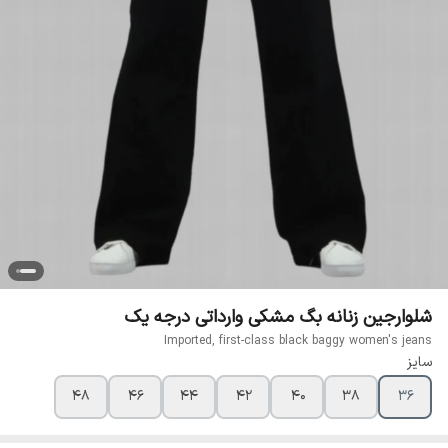
شلوارجین زنانه بگ مشکی وارداتی درجه یک
Imported, first-class black baggy women's jeans
سایز
48
46
44
42
40
38
36