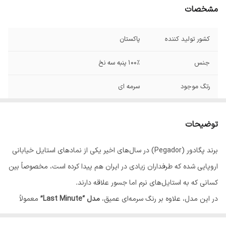
مشخصات
کشور تولید کننده
پاکستان
جنس
100% پنبه سه نخ
رتگ موجود
سرمه ای
برند
پگادور
توضیحات
برند پگادور (Pegador) در سال‌های اخیر یکی از نمادهای استایل خیابانی
اروپایی شده که طرفداران زیادی در ایران هم پیدا کرده است، مخصوصاً بین
کسانی که به استایل‌های نرم اما جسور علاقه دارند.
در این مدل، علاوه بر رنگ سرمه‌ای عمیق،
مدل “Last Minute”
معمولاً
دارای المان‌های گرافیکی مینیمال یا چاپی ظریف با حس عصری و مدرن