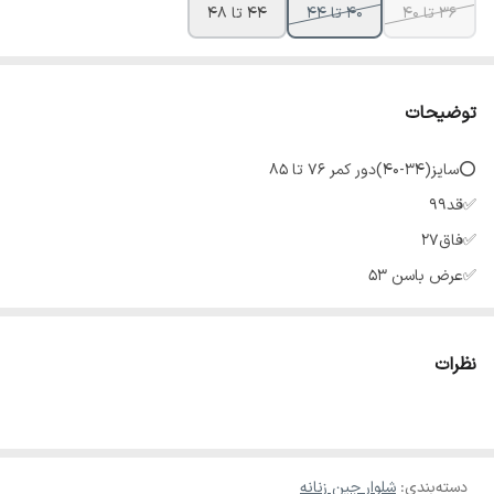
36 تا 40
40 تا 44
44 تا 48
توضیحات
⭕سایز(۳۴-۴۰)دور کمر 76 تا ۸۵
✅قد99
✅فاق۲۷
✅عرض باسن ۵۳
✅عرض ران۳۰
✅دمپا۲۹
نظرات
⭕سایز(۴۰-۴۴) دور کمر ۸۳ تا ۹۰
✅قد۱۰۵
✅فاق۲۹
دسته‌بندی
:
شلوار جین زنانه