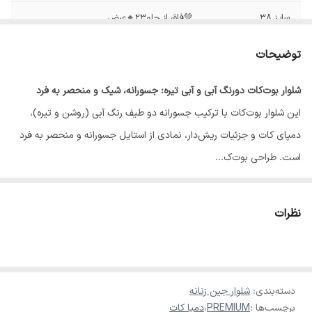
سایز 38
💚فاق از جلو23🔸عرض
ران23🔸قد103🔸دمپا27🔸عرض باسن45
توضیحات
سایز40
💚فاق از جلو25🔸عرض
ران24🔸قد110🔸دمپا29🔸عرض باسن48
شلوار بوت‌کات دورنگ آبی و آبی تیره: جسورانه، شیک و منحصر به فرد
این شلوار بوت‌کات با ترکیب جسورانه دو طیف رنگ آبی (روشن و تیره)،
سایز42
💚فاق از جلو25🔸عرض
ران25🔸قد106🔸دمپا28🔸عرض باسن50
دمپای کات و جزئیات ریش‌دار، نمادی از استایل جسورانه و منحصر به فرد
است. طراحی بوت‌ک...
سایز44/46
💚فاق از جلو26🔸عرض
ران25🔸قد113🔸دمپا28🔸عرض باسن51
♥️✨در صورت سایز نبودن امکان تعویض وجود دارد
نظرات
دسته‌بندی
:
شلوار جین زنانه
برچسب‌ها :
PREMIUM
،
دمپا کات