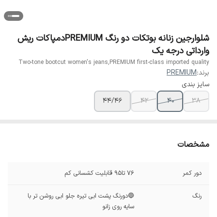
شلوارجین زنانه بوتکات دو رنگ PREMIUMدمپاکات ریش
وارداتی درجه یک
Two-tone bootcut women's jeans,PREMIUM first-class imported quality
برند:
PREMIUM
سایز بندی
44/46
42
40
38
مشخصات
دور کمر
76 تا95 قابلیت کشسانی کم
رنگ
🔵دورنگ پشت ابی تیره جلو ابی روشن تر با
سایه روی زانو