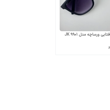
عینک آفتابی ورساچه مدل JK 9901
د