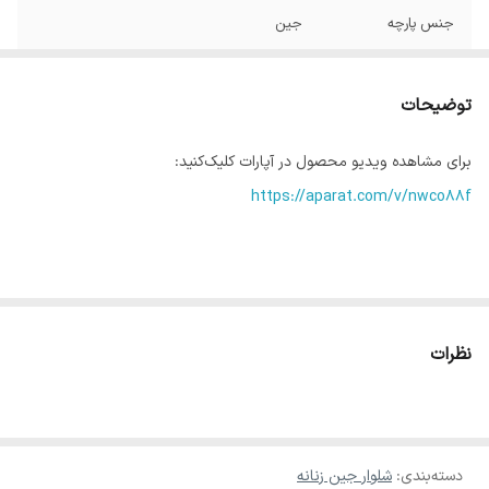
جنس پارچه
جین
جنسیت
مردانه
توضیحات
عرض باسن
54
برای مشاهده ویدیو محصول در آپارات کلیک‌کنید:
عرض ران
34
https://aparat.com/v/nwco88f
فاق
34
قد
113
دمپا
26
سایز 36 S دور کمر 72 تا 74 وزن 45 تا 50
نظرات
سایز ...
عرض کمر
45.46.47.48
♥️✨در صورت سایز نبودن امکان تعویض وجود دارد
دسته‌بندی
:
شلوار جین زنانه