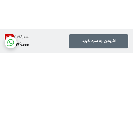
54
%
2,198,000
افزودن به سبد خرید
999,000
برگشت به بالا