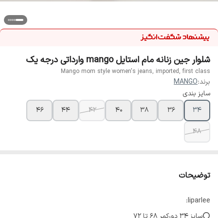
شلوار جین زنانه مام استایل mango وارداتی درجه یک
Mango mom style women's jeans, imported, first class
برند:
MANGO
سایز بندی
46
44
42
40
38
36
34
48
توضیحات
liparlee:
⭕سایز 34 دورکمر 68 تا 72