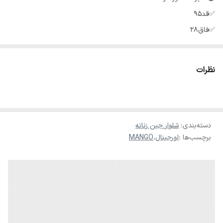
✅قد95
✅فاق28
✅عرض باسن46
✅عرض ران 27
نظرات
✅دمپا15
⭕سایز 36 دور کمر 72 تا 75
✅قد97
دسته‌بندی
:
شلوار جین زنانه
برچسب‌ها :
اورجینال
،
MANGO
✅فاق28
✅عرض باسن49
✅عرض ران 28
✅دمپا16
⭕سایز38 دور کمر 76 تا 80