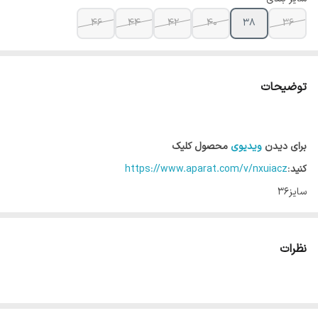
46
44
42
40
38
36
توضیحات
برای دیدن
ویدیوی
محصول کلیک
کنید
:
https://www.aparat.com/v/nxuiacz
سایز36
قد ۹۷
فاق۲۲
نظرات
عرض ران۲۸
عرض باسن۵۲
دمپا۲۴