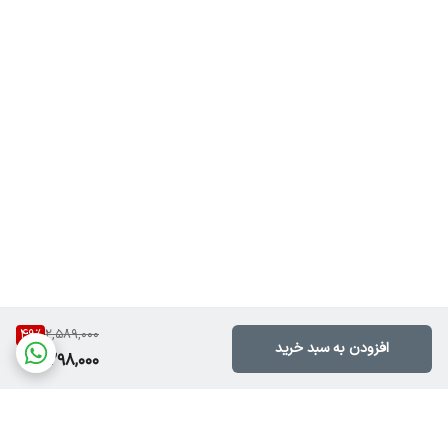
49
%
2,589,000
افزودن به سبد خرید
1,298,000