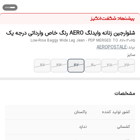
شلوارجین زنانه وایدلگ AERO رنگ خاص وارداتی درجه یک
Low-Rise Baggy Wide Leg Jean - PDP MERGED TO 87012065
برند:
AEROPOSTALE
سایز
۴۶
۴۴
۴۲
۴۰
۳۸
۳۶
مشخصات
کشور تولید کننده
پاکستان
کشسانی
ندارد