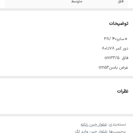
فاق
متوسط
توضیحات
🔹سایز40 /۳۸
دور کمر ۷۸تا۸۰
فاق cm۲۳/۵
عرض باسنcm52
عرض ران29 cm
دمپا 26cm
نظرات
قد۱۰۲cm
🔹سایز42
دورکمر۸۲تا۸۵
دسته‌بندی
:
شلوار جین زنانه
فاق۲۵cm
برچسب‌ها :
شلوار جین واید لگ