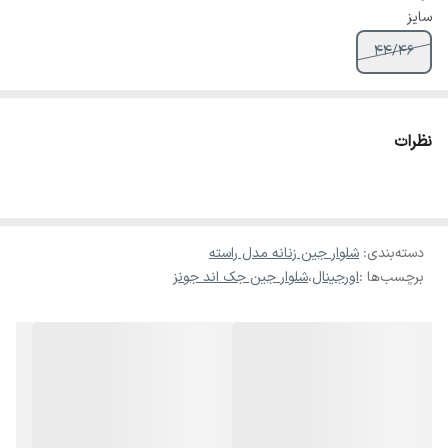
سایز
44/46
نظرات
دسته‌بندی
:
شلوار جین زنانه مدل راسته
برچسب‌ها :
اورجینال
،
شلوار جین جک اند جونز