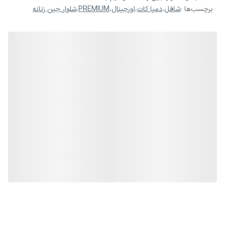
برچسب‌ها :
شافل
،
دمپا کات
،
اورجینال
،
PREMIUM
،
شلوار جین زنانه