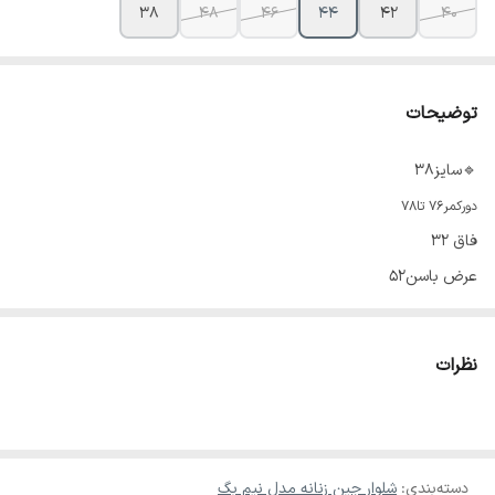
38
48
46
44
42
40
توضیحات
🔹
سایز۳۸
دورکمر۷۶ تا۷۸
فاق ۳۲
عرض باسن۵۲
عرض ران ۳۰
دمپا۳۰
نظرات
قد۱۰۳
🔹
سایز۴۰
دسته‌بندی
:
شلوار جین زنانه مدل نیم بگ
♥️✨در صورت سایز نبودن امکان تعویض وجود دارد