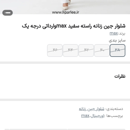
شلوار جین زنانه راسته سفید maxوارداتی درجه یک
برند:
max
سایز بندی
46
44
42
40
38
نظرات
دسته‌بندی
:
شلوار جین زنانه
برچسب‌ها :
اورجینال
،
max