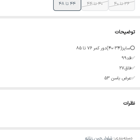
36 تا 40
40 تا 44
44 تا 48
توضیحات
⭕سایز(۳۴-۴۰)دور کمر 76 تا ۸۵
✅قد99
✅فاق۲۷
✅عرض باسن ۵۳
✅عرض ران۳۰
✅دمپا۲۹
نظرات
⭕سایز(۴۰-۴۴) دور کمر ۸۳ تا ۹۰
✅قد۱۰۵
✅فاق۲۹
دسته‌بندی
:
شلوار جین زنانه