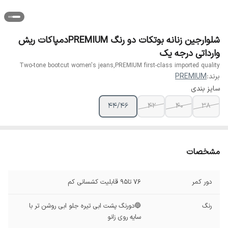
شلوارجین زنانه بوتکات دو رنگ PREMIUMدمپاکات ریش
وارداتی درجه یک
Two-tone bootcut women's jeans,PREMIUM first-class imported quality
برند:
PREMIUM
سایز بندی
44/46
42
40
38
مشخصات
دور کمر
76 تا95 قابلیت کشسانی کم
رنگ
🔵دورنگ پشت ابی تیره جلو ابی روشن تر با
سایه روی زانو