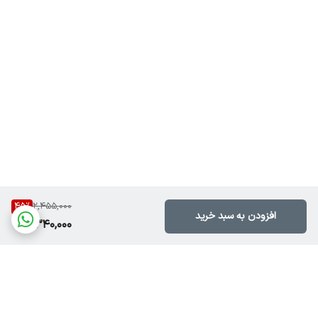
45
%
2,455,000
افزودن به سبد خرید
1,340,000