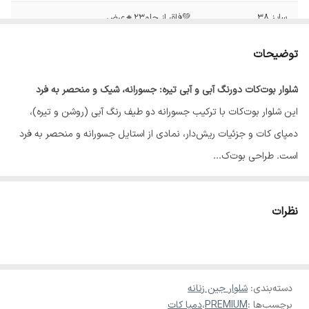
سایز 38
💚فاق از جلو23🔸عرض
ران23🔸قد103🔸دمپا27🔸عرض باسن45
توضیحات
سایز40
💚فاق از جلو25🔸عرض
ران24🔸قد110🔸دمپا29🔸عرض باسن48
شلوار بوت‌کات دورنگ آبی و آبی تیره: جسورانه، شیک و منحصر به فرد
این شلوار بوت‌کات با ترکیب جسورانه دو طیف رنگ آبی (روشن و تیره)،
سایز42
💚فاق از جلو25🔸عرض
ران25🔸قد106🔸دمپا28🔸عرض باسن50
دمپای کات و جزئیات ریش‌دار، نمادی از استایل جسورانه و منحصر به فرد
است. طراحی بوت‌ک...
سایز44/46
💚فاق از جلو26🔸عرض
ران25🔸قد113🔸دمپا28🔸عرض باسن51
♥️✨در صورت سایز نبودن امکان تعویض وجود دارد
نظرات
دسته‌بندی
:
شلوار جین زنانه
برچسب‌ها :
PREMIUM
،
دمپا کات