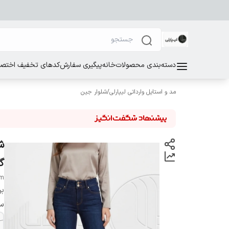
دسته‌بندی محصولات
خانه
پیگیری سفارش
کدهای تخفیف اختصاص
مد و استایل وارداتی لیپارلی
/
شلوار جین
گ
um
بر
سا