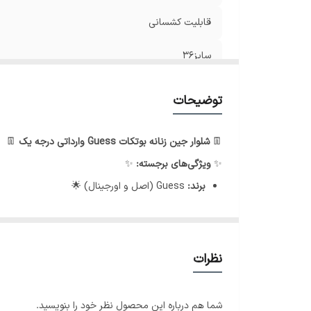
قابلیت کشسانی
سایز۳۶
سایز 38
توضیحات
👖
شلوار جین زنانه بوتکات Guess وارداتی درجه یک
👖
✨
ویژگی‌های برجسته:
✨
برند:
Guess (اصل و اورجینال) 🌟
مدل:
بوتکات (Bootcut) - این مدل کمی در قسمت ساق پا گشاد می‌شود تا به خوبی روی چکمه قرار بگیرد و استایل کلاسیک و زیبایی ایجاد کند. 👢👌
رنگ:
سرمه‌ای سیر (Deep Indigo) - رنگی شیک و پرکاربرد که به راحتی با لباس‌های دیگر ست می‌شود. 💙
کیفیت:
درجه یک و وارداتی - تضمین شده برای دوام و ر
نظرات
ویژگی خاص:
کمر گن‌دار (Shaping Waistband) - این طراحی به خوبی فرم کمر را گرفته، باعث جمع شدن شکم و ایجاد یک خط کمر زیباتر می‌شود. 😍💯
این شلوار جین گزینه‌ای عالی برای کسانی است که به دنبال 
شما هم درباره این محصول نظر خود را بنویسید.