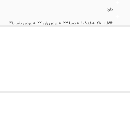
دارد
💙فاق ۲۸ 🔸قد۱۰۸ 🔸دمپا ۲۳ 🔸عرض ران ۲۲ 🔸عرض باسن۴۱
💙فاق ۲۸ 🔸قد۱۰۸ 🔸دمپا ۲۳ 🔸عرض ران۲۴/۵ 🔸عرض باسن۴۳
احتی بالا. 👍
ترکیبی از استایل، کیفیت و راحتی هستند! 💃