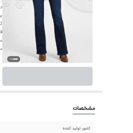
دس
بر
کش
ق
سا
سا
مشخصات
کشور تولید کننده