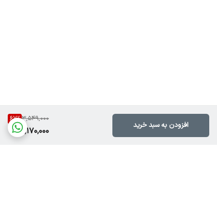
67
%
3,549,000
افزودن به سبد خرید
1,170,000