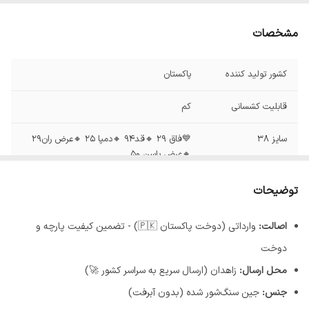
مشخصات
کشور تولید کننده
پاکستان
قابلیت کشسانی
کم
سایز 38
💙فاق ۲۹ 🔸قد۹۴ 🔸دمپا ۲۵ 🔸عرض ران۲۹
🔸عرض باسن ۵۰
سایز40
💙فاق ۳۱ 🔸قد۹۵ 🔸دمپا ۲۵ 🔸عرض ران۲۹
توضیحات
🔸عرض باسن ۵۲
اصالت:
وارداتی (دوخت پاکستان 🇵🇰) - تضمین کیفیت پارچه و
دوخت
محل ارسال:
زاهدان (ارسال سریع به سراسر کشور 🚀)
جنس:
جین سنگ‌شور شده (بدون آبرفت)