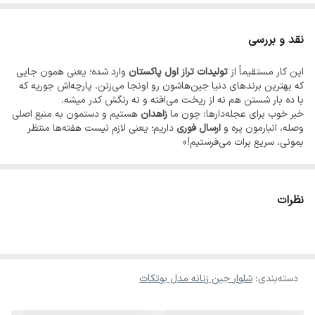
♥️✨در صورت سایز نبودن امکان تعویض وجود دارد
نقد و بررسی
این کار مستقیماً از
تولیدات تراز اول پاکستان
وارد شده؛ یعنی همون جایی
که بهترین برندهای دنیا جین‌هاشون رو اونجا می‌زنن. پارچه‌اش جوریه که
با ده بار شستن هم نه از ریخت می‌افته و نه رنگش کدر میشه.
خبر خوب برای عجله‌دارها: چون ما
زاهدان
هستیم و دستمون به منبع اصلی
وصله، انبارمون پره و
ارسال فوری
داریم؛ یعنی لازم نیست هفته‌ها منتظر
بمونی، سریع برات می‌فرستیم!»
نظرات
دسته‌بندی
:
شلوار جین زنانه مدل بوتکات