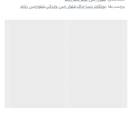
قرمز، این شلوار رنگی است که هرگز از مد نمی‌افتد و ظاهری بسیار لوکس به
برچسب‌ها :
بوتکات دمپا چاک
،
شلوار جین وارداتی
،
شلوارجین زنانه
استایل شما می‌بخشد