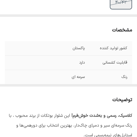
۴۰/۴۲
مشخصات
کشور تولید کننده
پاکستان
قابلیت کشسانی
دارد
رنگ
سرمه ای
سایز 40/42
💙فاق ۲۷ 🔸قد۱۰۳ 🔸دمپا ۲۸ 🔸عرض ران۲۹
🔸عرض باسن ۵۳ ۴۰/۴۲
توضیحات
کلاسیک، رسمی و به‌شدت خوش‌فرم!
این شلوار بوتکات از برند محبوب ، با
رنگ سرمه‌ای سیر و دمپای چاک‌دار، بهترین انتخاب برای دورهمی‌ها و
استایل‌های نیمه‌رسمی است.