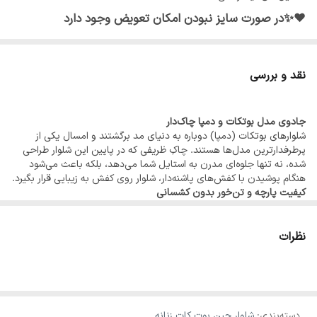
♥️✨در صورت سایز نبودن امکان تعویض وجود دارد
نقد و بررسی
جادوی مدل بوتکات و دمپا چاک‌دار
شلوارهای بوتکات (دمپا) دوباره به دنیای مد برگشتند و امسال یکی از
پرطرفدارترین مدل‌ها هستند. چاکِ ظریفی که در پایین این شلوار طراحی
شده، نه تنها جلوه‌ای مدرن به استایل شما می‌دهد، بلکه باعث می‌شود
هنگام پوشیدن با کفش‌های پاشنه‌دار، شلوار روی کفش به زیبایی قرار بگیرد.
کیفیت پارچه و تن‌خور بدون کشسانی
این مدل از پارچه جین بدون کش (Rigid Denim) تهیه شده است. این
یعنی شلوار در طول زمان تغییر شکل نمی‌دهد، زانو نمی‌اندازد و به دلیل
ایستایی بالا، پهلوها و شکم را کاملاً جمع کرده و فرمی یکدست به اندام شما
نظرات
می‌دهد. انتخابِ عالی برای کسانی که به دنبال یک شلوار “مجلسی و
فیکس” هستند.
رنگ سرمه‌ای سیر: انتخابی هوشمندانه
رنگ سرمه‌ای سیر (Dark Navy) در این مدل، قابلیت ست شدن با همه
رنگ‌ها را دارد. از شومیزهای سفید و کرم گرفته تا بلوزهای مجلسی سبز یا
دسته‌بندی
:
شلوار جین بوت کات زنانه