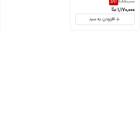
59
%
2,870,000
1,170,000
افزودن به سبد