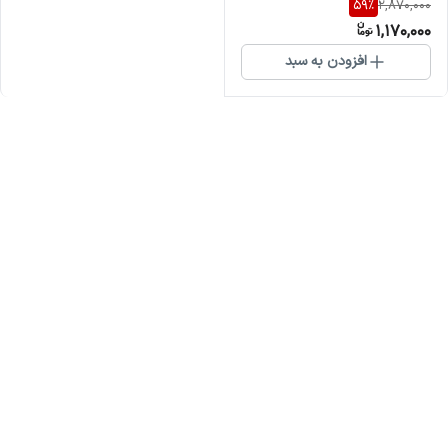
59
%
2,870,000
1,170,000
افزودن به سبد