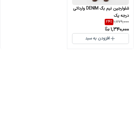
شلوارجین نیم بگ DENIM وارداتی
درجه یک
24
%
1,779,000
1,340,000
افزودن به سبد