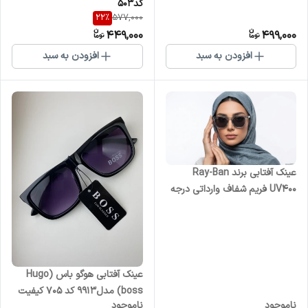
کد۵۰۳
22
%
577,000
449,000
499,000
افزودن به سبد
افزودن به سبد
عینک آفتابی برند Ray-Ban
UV400 فریم شفاف وارداتی درجه
یک
عینک آفتابی هوگو باس (Hugo
boss) مدل۹۹۱۳ کد 705 کیفیت
ناموجود
ناموجود
وارداتی درجه یک