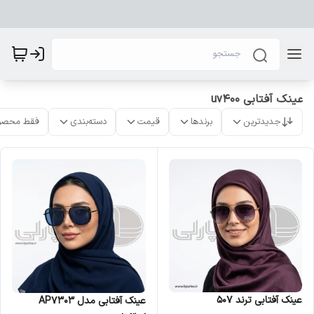
عینک آفتابی uv400
جدیدترین
برندها
قیمت
دسته‌بندی
فقط محصو
عینک آفتابی ترند ۵۰۷
عینک آفتابی مدل AP7303