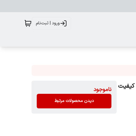
ورود | ثبت‌نام
ینک آفتابی هوگو باس (Hugo boss) مدل۹۹۱۳ کد 705 کیفیت
ناموجود
دیدن محصولات مرتبط