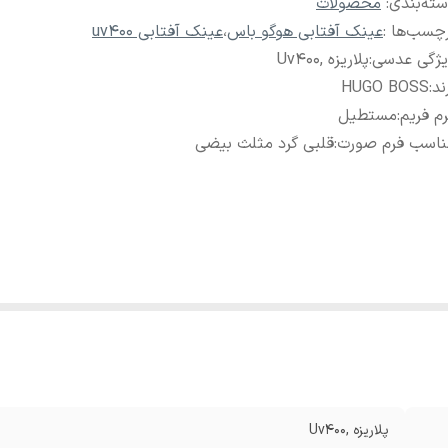
ته‌بندی
:
محصولات
چسب‌ها :
عینک آفتابی هوگو باس
،
عینک آفتابی uv400
یژگی عدسی
:
پلاریزه ,Uv400
ند
:
HUGO BOSS
م فریم
:
مستطیل
ناسب فرم صورت
:
قلبی گرد مثلث بیضی
پلاریزه ,Uv400