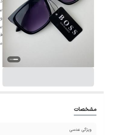
دس
بر
و
بر
فر
م
مشخصات
ویژگی عدسی