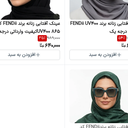
عینک آفتابی زنانه برند FENDii UV400
عینک آفتابی زنان
 درجه یک
865 UV400کیفیت وارداتی درجه یک
35
%
989,000
54
%
1
640,000
افزودن به سبد
افزودن به سبد
عینک آفتابی زنانه برندFENDii کد