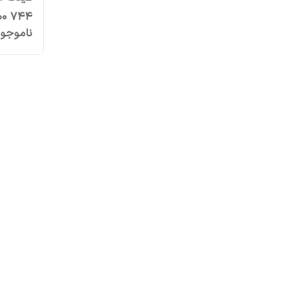
744 UV400کیفیت وارداتی درجه یک
ناموجو