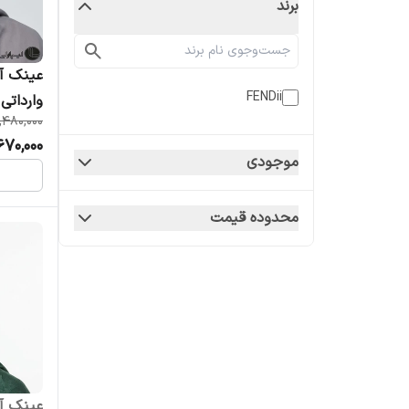
برند
FENDii
وارداتی
,480,000
670,000
موجودی
محدوده قیمت