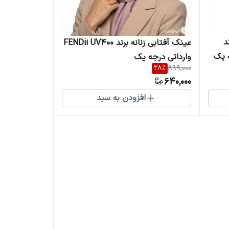
ه برند FENDii کد
عینک آفتابی زنانه برند FENDii UV400
وارداتی درجه یک
28
%
899,000
640,000
افزودن به سبد