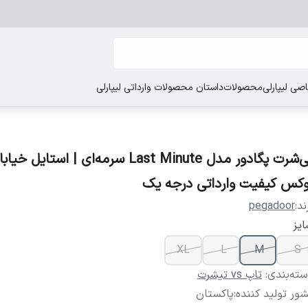
ی لیپارلی
محصولات
داستان محصولات وارداتی لیپارلی
تی‌شرت پگادور مدل Last Minute سرمه‌ای | استایل خی
وکس کیفیت وارداتی درجه یک
ند:
pegadoor
یز
XL
L
M
S
ته‌بندی
:
تاپ vs تیشرت
ور تولید کننده
:
پاکستان