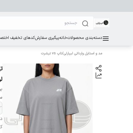
دسته‌بندی محصولات
خانه
پیگیری سفارش
کدهای تخفیف اختصاص
مد و استایل وارداتی لیپارلی
/
تاپ vs تیشرت
ل
بر
سا
دس
کش