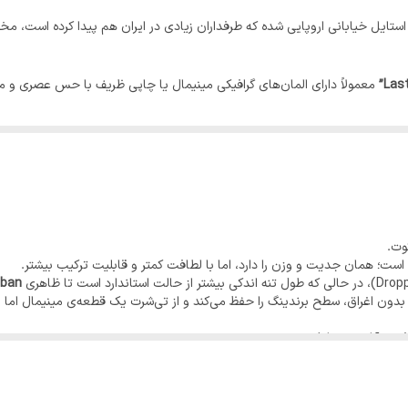
 یکی از نمادهای استایل خیابانی اروپایی شده که طرفداران زیادی در ایران هم پیدا کرده ا
معمولاً دارای المان‌های گرافیکی مینیمال یا چاپی ظریف با حس عصری و 
خیابانی آلمانی؛ اندکی بلندتر از تی‌شرت‌های کلاسیک.
تصر در جلو یا پشت (بسته به سری تولید).
ست؛ همان جدیت و وزن را دارد، اما با لطافت کمتر و قابلیت ترکیب بیشتر.
rban
نواره‌های
بلک فرایدی
همواره جزو پرفروش‌های سبک خیابانی بوده است.
) بدون اغراق، سطح برندینگ را حفظ می‌کند و از تی‌شرت یک قطعه‌ی مینیمال ام
کاربردی‌تر از مشکی است.
ر فصل.