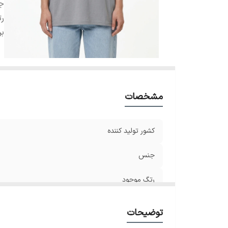
ج
ر
بر
مشخصات
کشور تولید کننده
جنس
رتگ موجود
برند
توضیحات