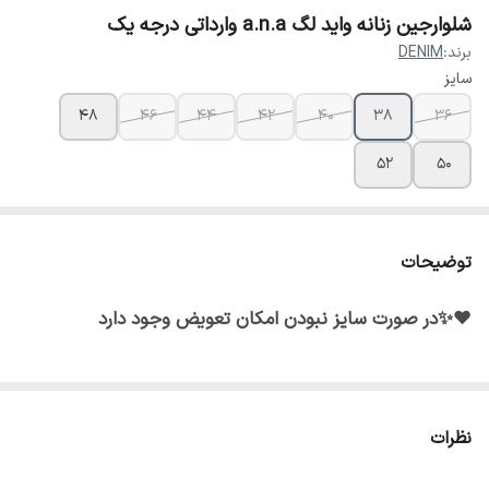
شلوارجین زنانه واید لگ a.n.a وارداتی درجه یک
برند:
DENIM
سایز
۴۸
۴۶
۴۴
۴۲
۴۰
۳۸
۳۶
۵۲
۵۰
توضیحات
♥️✨در صورت سایز نبودن امکان تعویض وجود دارد
نظرات