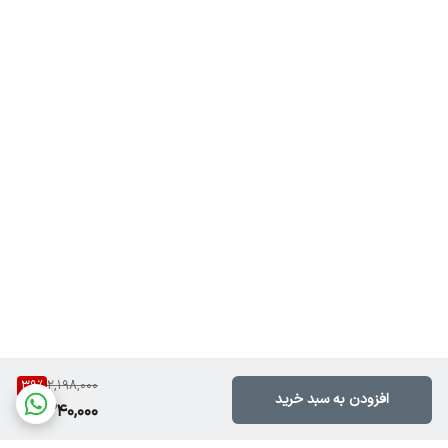
39
%
2,198,000
افزودن به سبد خرید
1,340,000