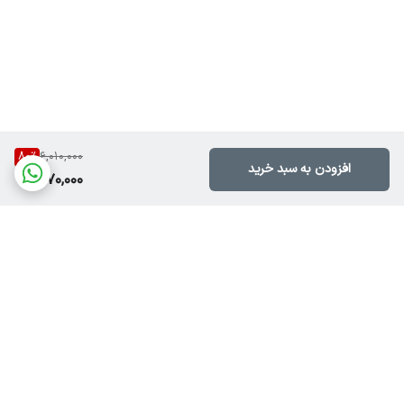
80
%
6,010,000
افزودن به سبد خرید
1,170,000
برگشت به بالا