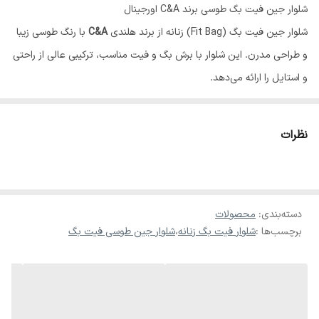
شلوار جین فیت بگ طوسی برند C&A اورجینال
شلوار جین فیت بگ (Fit Bag) زنانه از برند هلندی
C&A
با رنگ طوسی زیبا
و طراحی مدرن. این شلوار با برش بگ و فیت مناسب، ترکیبی عالی از راحتی
و استایل را ارائه می‌دهد.
ویژگی‌های محصول
برند: C&A اورجینال
نظرات
مدل...
♥️✨در صورت سایز نبودن امکان تعویض وجود دارد
دسته‌بندی
:
محصولات
برچسب‌ها :
شلوار فیت بگ زنانه
،
شلوار جین طوسی فیت بگ