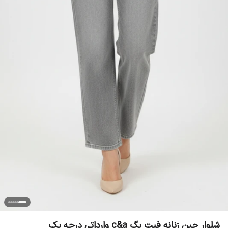
شلوار جین زنانه فیت بگ c&a وارداتی درجه یک