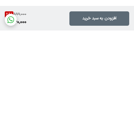
28
%
899,000
افزودن به سبد خرید
640,000
برگشت به بالا
ارسال سریع(۲۴الی۴۸ساعت
چطور به لیپارلی اعتماد کنیم