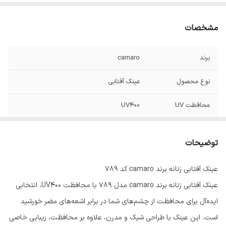
مشخصات
برند
camaro
نوع محصول
عینک آفتابی
محافظت UV
UV400
جنس فریم
پلاستیک
توضیحات
رنگ لنز
تیره
عینک آفتابی زنانه برند camaro کد 789
مناسب برای
زنانه
عینک آفتابی زنانه برند camaro مدل 789 با محافظت UV400، انتخابی
ایده‌آل برای محافظت از چشم‌های شما در برابر اشعه‌های مضر خورشید
است. این عینک با طراحی شیک و مدرن، علاوه بر محافظت، زیبایی خاصی