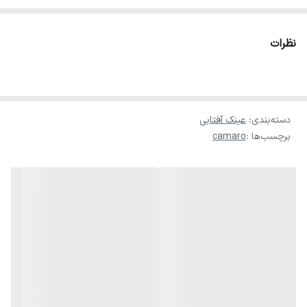
به ظاهر شما می‌بخشد.
ویژگی‌های کلیدی:
نظرات
برند: camaro
کد محصول: 789
دارای محافظت UV400
دسته‌بندی
:
طراحی زنانه و شیک
عینک آفتابی
برچسب‌ها :
camaro
لنز با کیفیت بالا