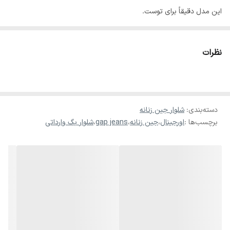
29🔸دمپا27🔸عرض باسن 50
این مدل دقیقاً برای توست.
سایز44/46
♥️✨در صورت سایز نبودن امکان تعویض وجود دارد
💚فاق از جلو30🔸قد108🔸عرض
ران28🔸دمپا30🔸عرض باسن51
نظرات
دسته‌بندی
:
شلوار جین زنانه
برچسب‌ها :
اورجینال
،
جین زنانه
،
gap jeans
،
شلوار بگ وارداتی