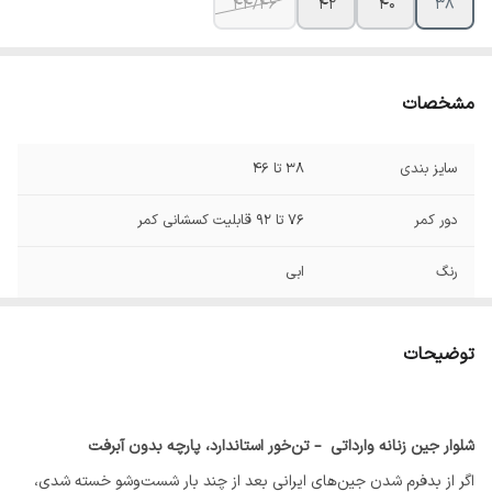
44/46
42
40
38
مشخصات
سایز بندی
38 تا 46
دور کمر
76 تا 92 قابلیت کسشانی کمر
رنگ
ابی
سایز 38
💚فاق از جلو 32🔸قد 107🔸عرض ران
29🔸دمپا30🔸عرض باسن 48
توضیحات
سایز40
💚فاق از جلو 32🔸قد 107🔸عرض ران
29🔸دمپا27🔸عرض باسن 49
شلوار جین زنانه وارداتی – تن‌خور استاندارد، پارچه بدون آبرفت
سایز42
💚فاق از جلو30🔸قد107🔸عرض ران
اگر از بدفرم شدن جین‌های ایرانی بعد از چند بار شست‌وشو خسته شدی،