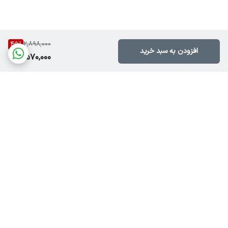
45
%
2,898,000
افزودن به سبد خرید
1,570,000
برگشت به بالا