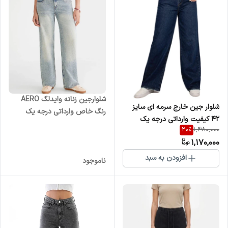
شلوارجین زنانه وایدلگ AERO
شلوار جین خارج سرمه ای سایز
رنگ خاص وارداتی درجه یک
۴۲ کیفیت وارداتی درجه یک
20
%
1,480,000
1,170,000
افزودن به سبد
ناموجود