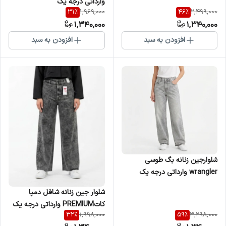
وارداتی درجه یک
31
%
46
%
1,969,000
2,499,000
1,340,000
1,340,000
افزودن به سبد
افزودن به سبد
شلوارجین زنانه بگ طوسی
wrangler وارداتی درجه یک
شلوار جین زنانه شافل دمپا
کاتPREMIUM وارداتی درجه یک
32
%
59
%
1,998,000
3,298,000