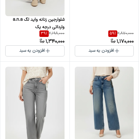
شلوارجین زنانه واید لگ a.n.a
وارداتی درجه یک
39
%
59
%
2,198,000
2,870,000
1,340,000
1,170,000
افزودن به سبد
افزودن به سبد