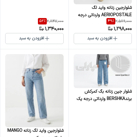
شلوارجین زنانه واید لگ
AERIOPOSTALE وارداتی درجه
52
%
49
%
2,847,000
2,589,000
یک
1,340,000
1,298,000
افزودن به سبد
افزودن به سبد
شلوار جین زنانه بگ کمرکش
برندBERSHKA وارداتی درجه یک
شلوارجین واید لگ زنانه MANGO